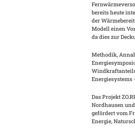
Fernwärmeversor
bereits heute in
der Wärmebereits
Modell einen Vor
da dies zur Deck
Methodik, Annah
Energiesymposium
Windkraftanteil
Energiesystems –
Das Projekt ZO.
Nordhausen und 
gefördert vom Fr
Energie, Natursc