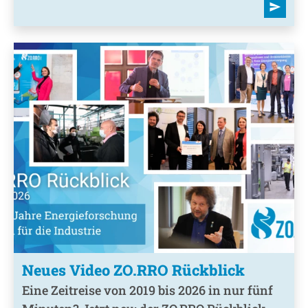
send
Neues Video ZO.RRO Rückblick
Eine Zeitreise von 2019 bis 2026 in nur fünf