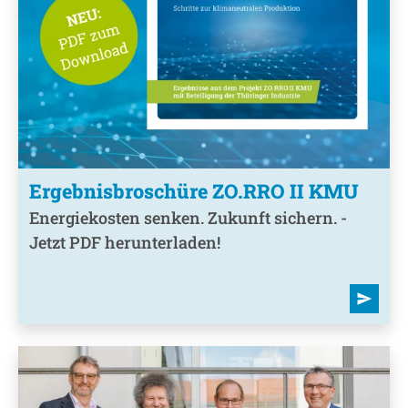
Ergebnisbroschüre ZO.RRO II KMU
Energiekosten senken. Zukunft sichern. -
Jetzt PDF herunterladen!
send