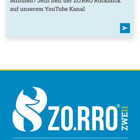
Minuten? Jetzt neu: der ZO.RRO Rückblick
auf unserem YouTube Kanal
send